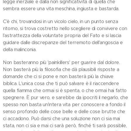
legge inerziale e dalla non significatività di quella che
sembra essere una vita meschina, ingiusta e bastarda.
C'è chi, trovandosi in un vicolo cielo, in un punto senza
ritorno, si trova costretto nello scegliere di convivere con
l'astrattezza della voluntate propria del Fato e si lascia
guidare dalle discrepanze del terremoto dell'angoscia e
della malinconia.
Non basteranno più 'painkillers' per guarire dal dolore.
Non basterà più la filosofia che dà plausibili risposte a
domande che ci si pone e non basterà più la chiave
biblica. L'unica cosa che ti può salvare è il riaccendere
quella fiamma che ormai si è spenta, o che ormai hai fatto
spegnere. È pur vero, e sarebbe da ipocriti il negarlo, che
spesso non basta un'intera vita per conoscere a fondo il
senso profondo delle cose belle e delle cose brutte che
ci accadono. Può darsi che una soluzione non ci sia mai
stata, non ci sia e mai ci sarà però, finché ti sarà possibile,