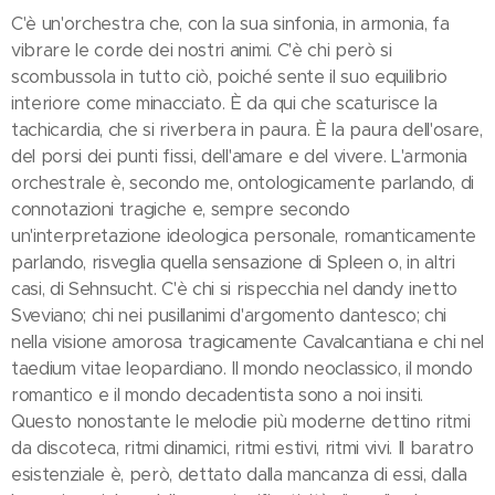
C'è un'orchestra che, con la sua sinfonia, in armonia, fa
vibrare le corde dei nostri animi. C'è chi però si
scombussola in tutto ciò, poiché sente il suo equilibrio
interiore come minacciato. È da qui che scaturisce la
tachicardia, che si riverbera in paura. È la paura dell'osare,
del porsi dei punti fissi, dell'amare e del vivere. L'armonia
orchestrale è, secondo me, ontologicamente parlando, di
connotazioni tragiche e, sempre secondo
un'interpretazione ideologica personale, romanticamente
parlando, risveglia quella sensazione di Spleen o, in altri
casi, di Sehnsucht. C'è chi si rispecchia nel dandy inetto
Sveviano; chi nei pusillanimi d'argomento dantesco; chi
nella visione amorosa tragicamente Cavalcantiana e chi nel
taedium vitae leopardiano. Il mondo neoclassico, il mondo
romantico e il mondo decadentista sono a noi insiti.
Questo nonostante le melodie più moderne dettino ritmi
da discoteca, ritmi dinamici, ritmi estivi, ritmi vivi. Il baratro
esistenziale è, però, dettato dalla mancanza di essi, dalla