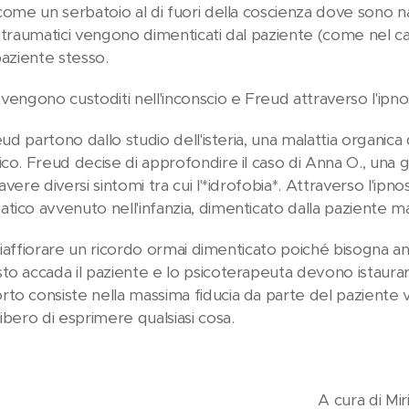
come un serbatoio al di fuori della coscienza dove sono nasc
i traumatici vengono dimenticati dal paziente (come nel ca
paziente stesso.
vengono custoditi nell'inconscio e Freud attraverso l'ipnosi
reud partono dallo studio dell'isteria, una malattia organic
co. Freud decise di approfondire il caso di Anna O., una g
avere diversi sintomi tra cui l'*idrofobia*. Attraverso l'ipn
tico avvenuto nell'infanzia, dimenticato dalla paziente ma
r riaffiorare un ricordo ormai dimenticato poiché bisogna 
to accada il paziente e lo psicoterapeuta devono istau
to consiste nella massima fiducia da parte del paziente v
ibero di esprimere qualsiasi cosa.
ura di Miriam Ci