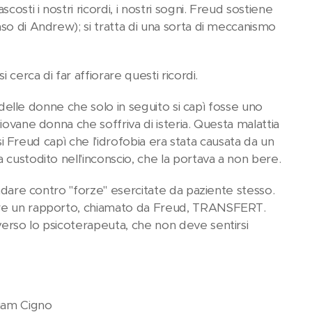
osti i nostri ricordi, i nostri sogni. Freud sostiene
so di Andrew); si tratta di una sorta di meccanismo
 cerca di far affiorare questi ricordi.
a delle donne che solo in seguito si capì fosse uno
iovane donna che soffriva di isteria. Questa malattia
osi Freud capì che l'idrofobia era stata causata da un
 custodito nell'inconscio, che la portava a non bere.
andare contro "forze" esercitate da paziente stesso.
rare un rapporto, chiamato da Freud, TRANSFERT.
erso lo psicoterapeuta, che non deve sentirsi
gno