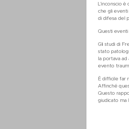
L'inconscio è 
che gli event
di difesa del 
Questi eventi 
Gli studi di F
stato patologi
la portava ad 
evento trauma
È difficile fa
Affinché ques
Questo rappor
giudicato ma l
A c