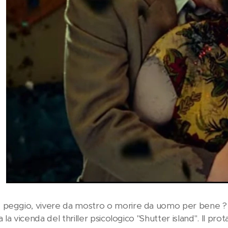
peggio, vivere da mostro o morire da uomo per bene ? Q
ta la vicenda del thriller psicologico "Shutter island". Il p