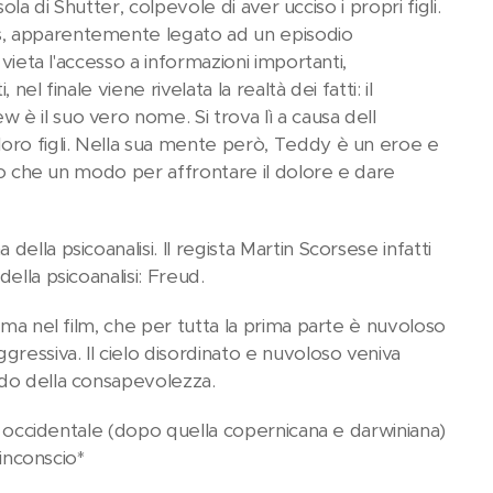
ola di Shutter, colpevole di aver ucciso i propri figli.
s, apparentemente legato ad un episodio
vieta l'accesso a informazioni importanti,
el finale viene rivelata la realtà dei fatti: il
è il suo vero nome. Si trova lì a causa dell
loro figli. Nella sua mente però, Teddy è un eroe e
tro che un modo per affrontare il dolore e dare
lla psicoanalisi. Il regista Martin Scorsese infatti
ella psicoanalisi: Freud.
ima nel film, che per tutta la prima parte è nuvoloso
essiva. Il cielo disordinato e nuvoloso veniva
ido della consapevolezza.
ia occidentale (dopo quella copernicana e darwiniana)
*inconscio*