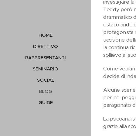
investigare la 
Teddy però na
drammatico del
ostacolandolo. 
protagonista 
HOME
uccisione del
DIRETTIVO
la continua ri
sollievo al su
RAPPRESENTANTI
Come vediamo i
SEMINARIO
decide di inda
SOCIAL
Alcune scene d
BLOG
per poi peggi
GUIDE
paragonato da
La psicoanalis
grazie alla sc