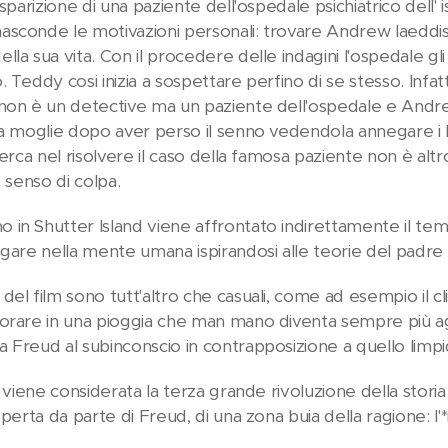
sparizione di una paziente dell'ospedale psichiatrico dell' is
sconde le motivazioni personali: trovare Andrew laeddi
la sua vita. Con il procedere delle indagini l'ospedale gli 
Teddy cosi inizia a sospettare perfino di se stesso. Infatti, n
non è un detective ma un paziente dell'ospedale e Andrew 
la moglie dopo aver perso il senno vedendola annegare i 
cerca nel risolvere il caso della famosa paziente non è al
o senso di colpa.
n Shutter Island viene affrontato indirettamente il tema de
gare nella mente umana ispirandosi alle teorie del padre d
el film sono tutt'altro che casuali, come ad esempio il cl
orare in una pioggia che man mano diventa sempre più aggr
 Freud al subinconscio in contrapposizione a quello limp
i viene considerata la terza grande rivoluzione della stor
operta da parte di Freud, di una zona buia della ragione: l'